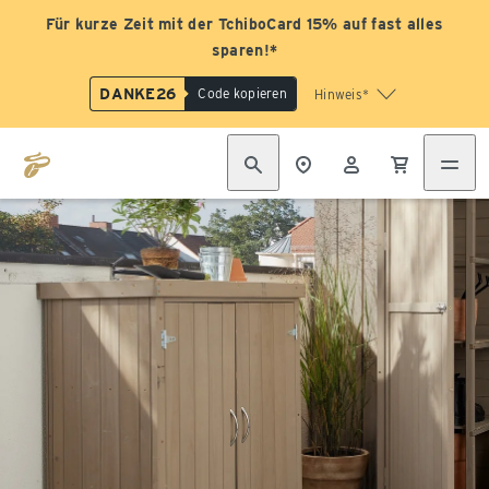
Für kurze Zeit mit der TchiboCard 15% auf fast alles
sparen!*
DANKE26
Code kopieren
Hinweis*