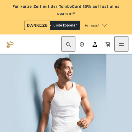
Für kurze Zeit mit der TchiboCard 15% auf fast alles
sparen!*
DANKE26
Code kopieren
Hinweis*