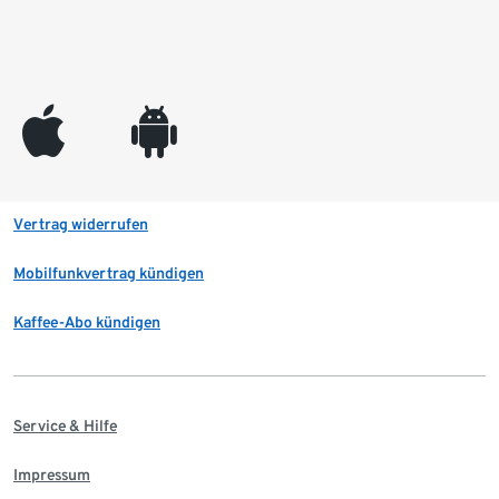
appleinc
android
Vertrag widerrufen
Mobilfunkvertrag kündigen
Kaffee-Abo kündigen
Service & Hilfe
Impressum