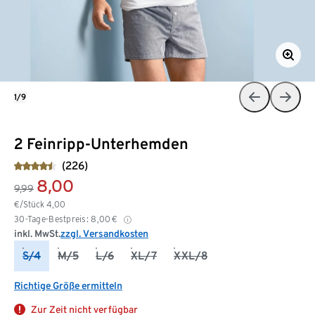
1/9
2 Feinripp-Unterhemden
(226)
8,00
9,99
€/Stück
4,00
30-Tage-Bestpreis:
8,00
€
inkl. MwSt.
zzgl. Versandkosten
S/4
M/5
L/6
XL/7
XXL/8
Richtige Größe ermitteln
Zur Zeit nicht verfügbar