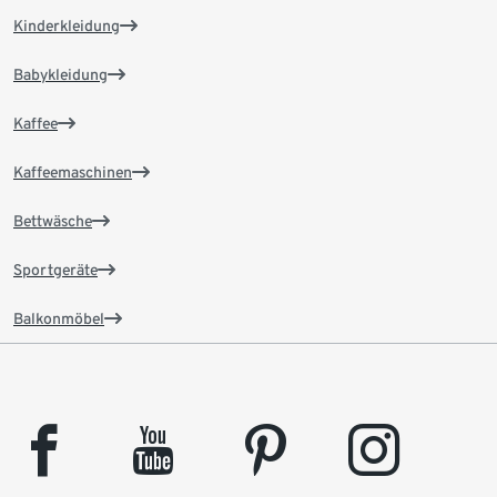
Kinderkleidung
Babykleidung
Kaffee
Kaffeemaschinen
Bettwäsche
Sportgeräte
Balkonmöbel
facebook
youtube
pinterest
instagram