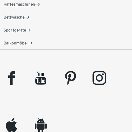
Kaffeemaschinen
Bettwäsche
Sportgeräte
Balkonmöbel
facebook
youtube
pinterest
instagram
appleinc
android