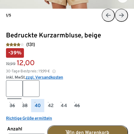
1/5
Bedruckte Kurzarmbluse, beige
(131)
-39%
12,00
19,99
30-Tage-Bestpreis:
19,99
€
inkl. MwSt.
zzgl. Versandkosten
36
38
40
42
44
46
Richtige Größe ermitteln
Anzahl
In den Warenkorb