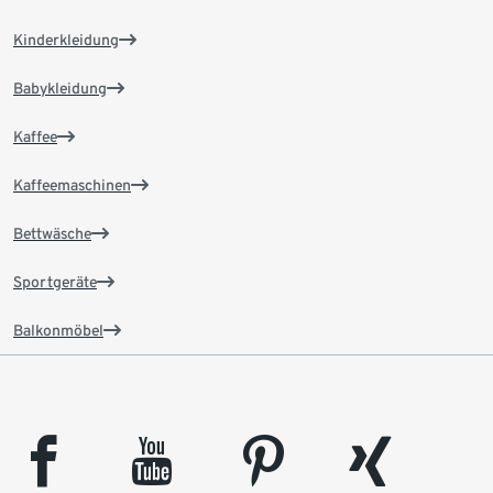
Kinderkleidung
Babykleidung
Kaffee
Kaffeemaschinen
Bettwäsche
Sportgeräte
Balkonmöbel
facebook
youtube
pinterest
xing