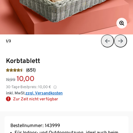
1/3
Korbtablett
(651)
10,00
19,99
30-Tage-Bestpreis:
10,00
€
inkl. MwSt.
zzgl. Versandkosten
Zur Zeit nicht verfügbar
Bestellnummer: 143999
Für Indoor- und Outdoornutzung, ideal auch beim