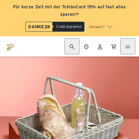
Für kurze Zeit mit der TchiboCard 15% auf fast alles
sparen!*
DANKE26
Code kopieren
Hinweis*