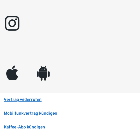
instagram
appleinc
android
Vertrag widerrufen
Mobilfunkvertrag kündigen
Kaffee-Abo kündigen