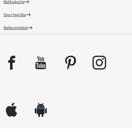
Bettwäsche
Sportgeräte
Balkonmöbel
facebook
youtube
pinterest
instagram
appleinc
android