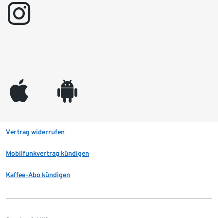
instagram
appleinc
android
Vertrag widerrufen
Mobilfunkvertrag kündigen
Kaffee-Abo kündigen