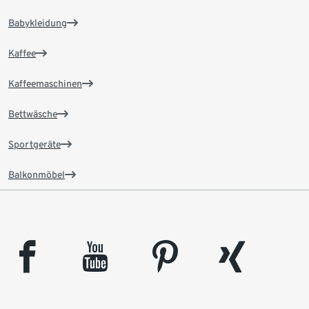
Babykleidung
Kaffee
Kaffeemaschinen
Bettwäsche
Sportgeräte
Balkonmöbel
facebook
youtube
pinterest
xing