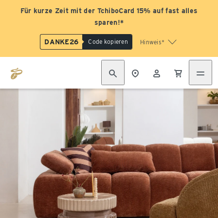
Für kurze Zeit mit der TchiboCard 15% auf fast alles
sparen!*
DANKE26
Code kopieren
Hinweis*