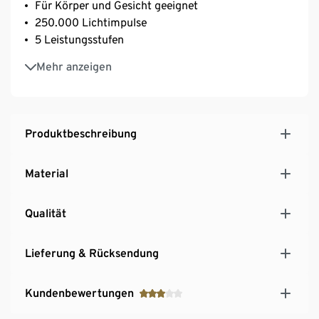
Für Körper und Gesicht geeignet
250.000 Lichtimpulse
5 Leistungsstufen
Integrierter Sensor zur Erkennung der Hautfarbe
Mehr anzeigen
Anwendungsbereich: ca. 3 cm²
Kostenlose Silk’n®-App zur Planung von
Behandlungen für ein optimales Ergebnis
Auf Schadstoffe geprüft
Produktbeschreibung
Material
Qualität
Lieferung & Rücksendung
Kundenbewertungen