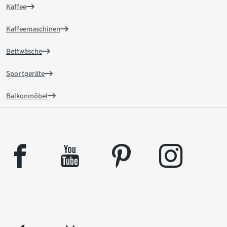
Kaffee
Kaffeemaschinen
Bettwäsche
Sportgeräte
Balkonmöbel
facebook
youtube
pinterest
instagram