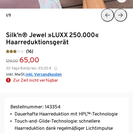
1/5
Silk'n® Jewel »LUXX 250.000«
Haarreduktionsgerät
(16)
65,00
129,00
30-Tage-Bestpreis:
65,00
€
inkl. MwSt.
inkl. Versandkosten
Zur Zeit nicht verfügbar
Bestellnummer: 143354
Dauerhafte Haarreduktion mit HPL™-Technologie
Touch-and-Glide-Technologie: schnellere
Haarreduktion dank regelmäßiger Lichtimpulse