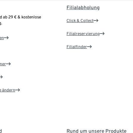
Filialabholung
d ab 29 € & kostenlose
Click & Collect
.
Filialreservierung
en
Filialfinder
ner
e ändern
d
Rund um unsere Produkte