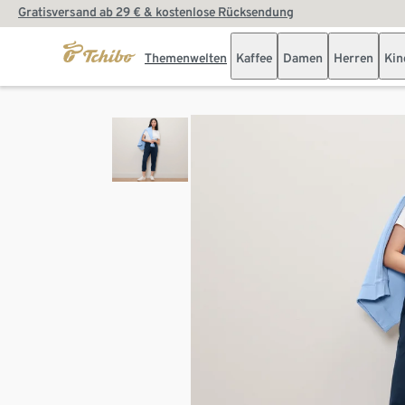
Gratisversand ab 29 € & kostenlose Rücksendung
Themenwelten
Kaffee
Damen
Herren
Kin