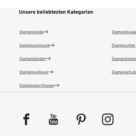
Unsere beliebtesten Kategorien
Damenmode
Damenbluse
Damenschmuck
Damenunter
Damenkleider
Damenhose
Damenpullover
Damenschuh
Damensporthosen
facebook
youtube
pinterest
instagram