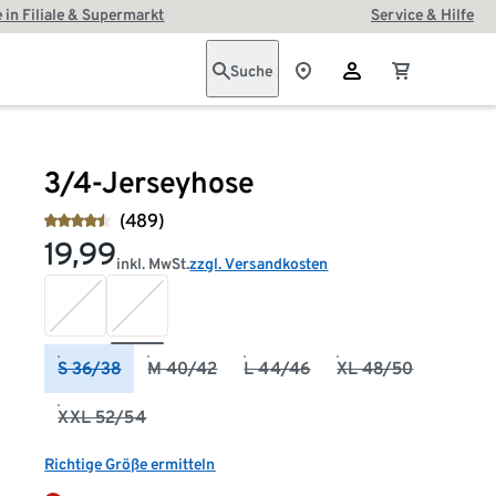
 in Filiale & Supermarkt
Service & Hilfe
Suche
3/4-Jerseyhose
(489)
19,99
inkl. MwSt.
zzgl. Versandkosten
S 36/38
M 40/42
L 44/46
XL 48/50
XXL 52/54
Richtige Größe ermitteln