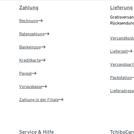
Zahlung
Lieferung
Gratisversan
Rechnung
Rücksendung
Ratenzahlung
Versandkost
Bankeinzug
Lieferzeit
Kreditkarte
Versandpart
Paypal
Packstation
Vorauskasse
Lieferadress
Zahlung in der Filiale
Service & Hilfe
TchiboCar