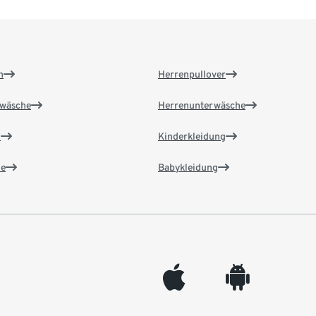
n
Herrenpullover
wäsche
Herrenunterwäsche
n
Kinderkleidung
e
Babykleidung
appleinc
android