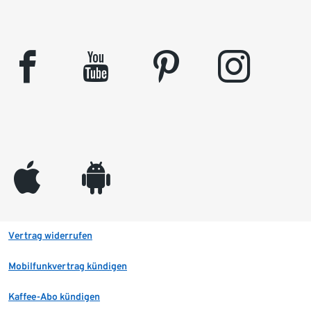
facebook
youtube
pinterest
instagram
appleinc
android
Vertrag widerrufen
Mobilfunkvertrag kündigen
Kaffee-Abo kündigen