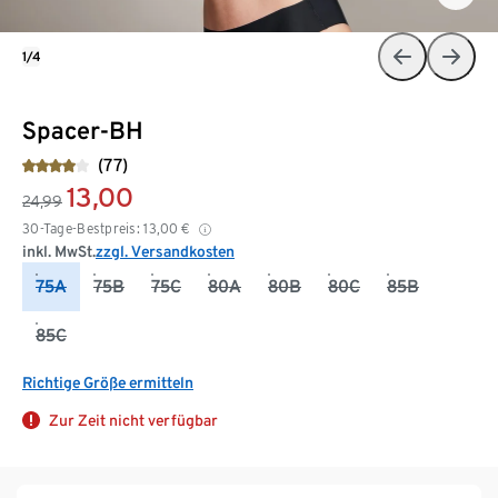
1/4
Spacer-BH
(77)
13,00
24,99
30-Tage-Bestpreis:
13,00
€
inkl. MwSt.
zzgl. Versandkosten
75A
75B
75C
80A
80B
80C
85B
85C
Richtige Größe ermitteln
Zur Zeit nicht verfügbar