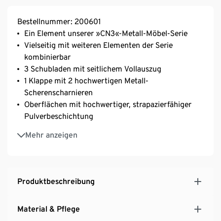
Bestellnummer: 200601
Ein Element unserer »CN3«-Metall-Möbel-Serie
Vielseitig mit weiteren Elementen der Serie
kombinierbar
3 Schubladen mit seitlichem Vollauszug
1 Klappe mit 2 hochwertigen Metall-
Scherenscharnieren
Oberflächen mit hochwertiger, strapazierfähiger
Pulverbeschichtung
Mit verchromtem Metallgestell und Knaufgriffen
Mehr anzeigen
Inkl. höhenverstellbarer Kunststofffüße – fester
Stand auch auf unebenen Flächen
Deckelplatte mit hochwertigem, strapazierfähigem
Echtholzfurnier
Produktbeschreibung
Hinweis zu den Schubladen zu finden unter den
Downloads
Material & Pflege