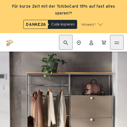
Für kurze Zeit mit der TchiboCard 15% auf fast alles
sparen!*
DANKE26
Code kopieren
Hinweis*