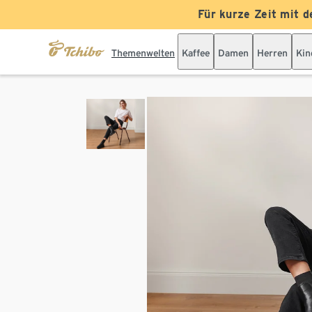
Für kurze Zeit mit d
Themenwelten
Kaffee
Damen
Herren
Kin