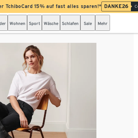
er TchiboCard 15% auf fast alles sparen!*
DANKE26
C
der
Wohnen
Sport
Wäsche
Schlafen
Sale
Mehr