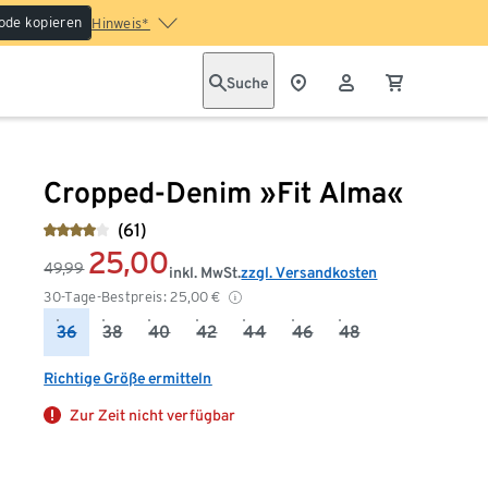
ode kopieren
Hinweis*
Suche
Cropped-Denim »Fit Alma«
(61)
25,00
49,99
inkl. MwSt.
zzgl. Versandkosten
30-Tage-Bestpreis:
25,00
€
36
38
40
42
44
46
48
Richtige Größe ermitteln
Zur Zeit nicht verfügbar