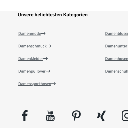
Unsere beliebtesten Kategorien
Damenmode
Damenbluse
Damenschmuck
Damenunter
Damenkleider
Damenhose
Damenpullover
Damenschuh
Damensporthosen
facebook
youtube
pinterest
xing
insta