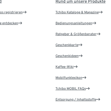
d
Rund um unsere Produkte
os registrieren
Tchibo Kataloge & Magazine
le entdecken
Bedienungsanleitungen
Ratgeber & Größenberater
Geschenkkarte
Geschenkideen
Kaffee-Wiki
Mobilfunklexikon
Tchibo MOBIL FAQs
Entsorgung / Inhaltsstoffe