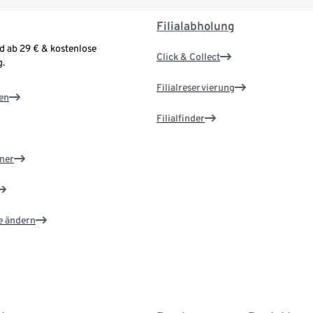
Filialabholung
d ab 29 € & kostenlose
Click & Collect
.
Filialreservierung
en
Filialfinder
ner
e ändern