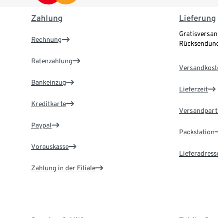
Zahlung
Lieferung
Gratisversan
Rechnung
Rücksendung
Ratenzahlung
Versandkost
Bankeinzug
Lieferzeit
Kreditkarte
Versandpart
Paypal
Packstation
Vorauskasse
Lieferadress
Zahlung in der Filiale