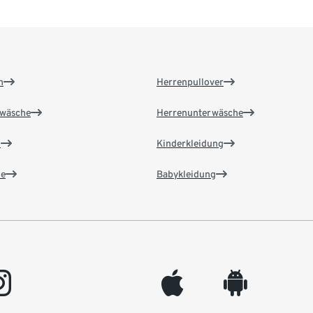
n
Herrenpullover
wäsche
Herrenunterwäsche
n
Kinderkleidung
e
Babykleidung
gram
appleinc
android