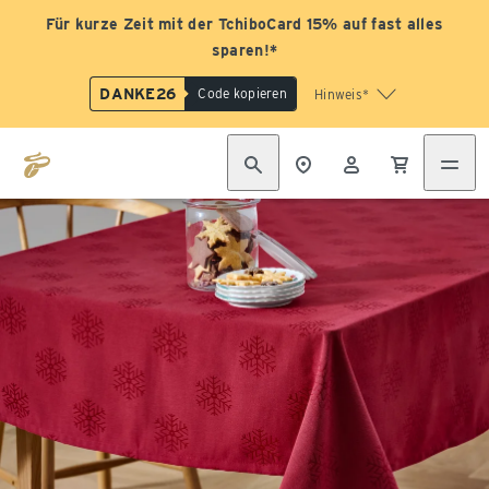
Für kurze Zeit mit der TchiboCard 15% auf fast alles
sparen!*
DANKE26
Code kopieren
Hinweis*