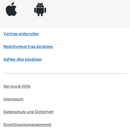
appleinc
android
Vertrag widerrufen
Mobilfunkvertrag kündigen
Kaffee-Abo kündigen
Service & Hilfe
Impressum
Datenschutz und Sicherheit
Einwilligungsmanagement