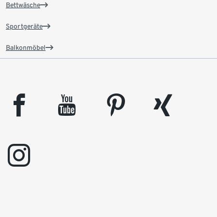
Bettwäsche
Sportgeräte
Balkonmöbel
facebook
youtube
pinterest
xing
instagram