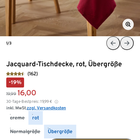
1/3
Jacquard-Tischdecke, rot, Übergröße
(162)
-19%
16,00
19,99
30-Tage-Bestpreis:
19,99
€
inkl. MwSt.
zzgl. Versandkosten
creme
rot
Normalgröße
Übergröße