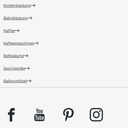
Kinderkleidung
Babykleidung
Kaffee
Kaffeemaschinen
Bettwäsche
Sportgeräte
Balkonmöbel
facebook
youtube
pinterest
instagram