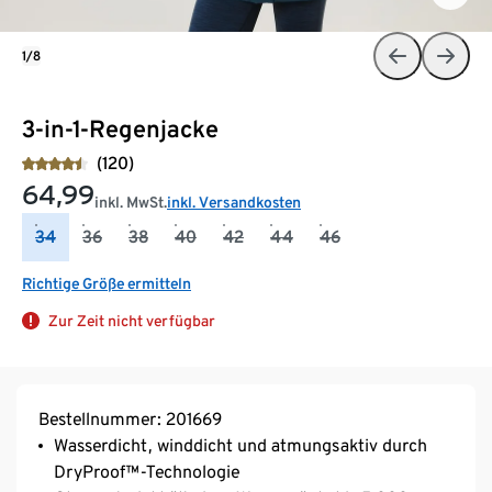
1/8
3-in-1-Regenjacke
(120)
64,99
inkl. MwSt.
inkl. Versandkosten
34
36
38
40
42
44
46
Richtige Größe ermitteln
Zur Zeit nicht verfügbar
Bestellnummer: 201669
Wasserdicht, winddicht und atmungsaktiv durch
DryProof™-Technologie