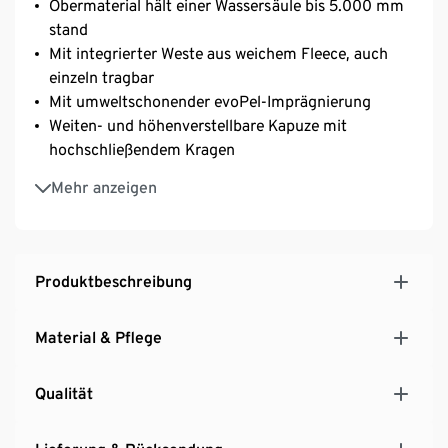
Obermaterial hält einer Wassersäule bis 5.000 mm
stand
Mit integrierter Weste aus weichem Fleece, auch
einzeln tragbar
Mit umweltschonender evoPel-Imprägnierung
Weiten- und höhenverstellbare Kapuze mit
hochschließendem Kragen
2 Leistentaschen mit Reißverschluss und eine
Mehr anzeigen
Innentasche
2-Wege-Frontreißverschluss mit Windschutzleiste
und Druckknöpfen
Ärmelabschlüsse mit elastischem Detail
Produktbeschreibung
Versiegelte, seitliche Reißverschlüsse zur
Weitenregulierung
Material & Pflege
Rückenpasse mit Ventilationsöffnung
Verlängerte Rückenpartie
Qualität