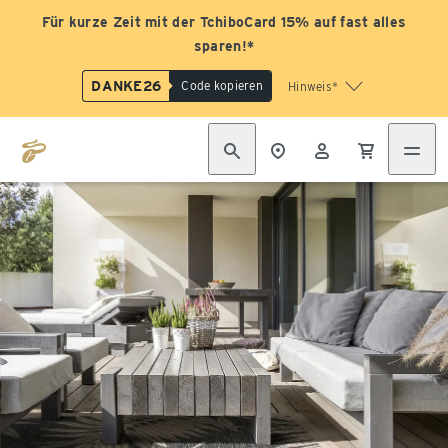
Für kurze Zeit mit der TchiboCard 15% auf fast alles
sparen!*
DANKE26
Code kopieren
Hinweis*