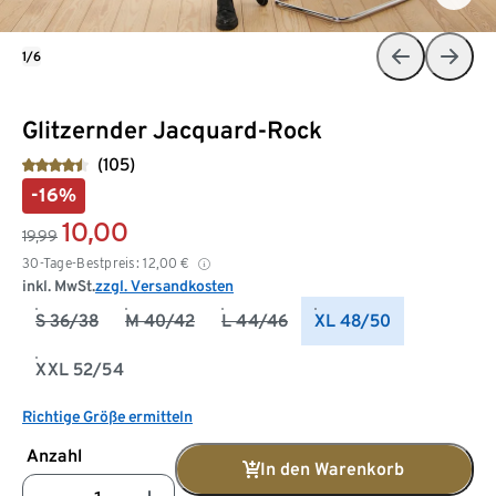
1/6
Glitzernder Jacquard-Rock
(105)
-16%
10,00
19,99
30-Tage-Bestpreis:
12,00
€
inkl. MwSt.
zzgl. Versandkosten
S 36/38
M 40/42
L 44/46
XL 48/50
XXL 52/54
Richtige Größe ermitteln
Anzahl
In den Warenkorb