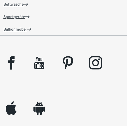
Bettwäsche
Sportgeräte
Balkonmöbel
facebook
youtube
pinterest
instagram
appleinc
android