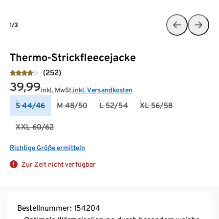
1/3
Thermo-Strickfleecejacke
(252)
39,99
inkl. MwSt.
inkl. Versandkosten
S 44/46
M 48/50
L 52/54
XL 56/58
XXL 60/62
Richtige Größe ermitteln
Zur Zeit nicht verfügbar
Bestellnummer: 154204