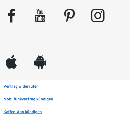
facebook
youtube
pinterest
instagram
appleinc
android
Vertrag widerrufen
Mobilfunkvertrag kündigen
Kaffee-Abo kündigen