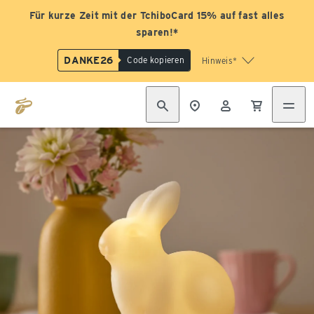
Für kurze Zeit mit der TchiboCard 15% auf fast alles
sparen!*
DANKE26
Code kopieren
Hinweis*