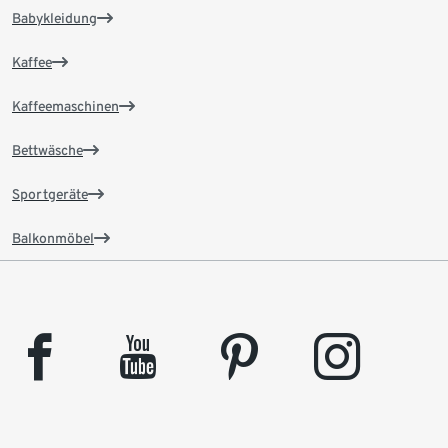
Babykleidung
Kaffee
Kaffeemaschinen
Bettwäsche
Sportgeräte
Balkonmöbel
facebook
youtube
pinterest
instagram