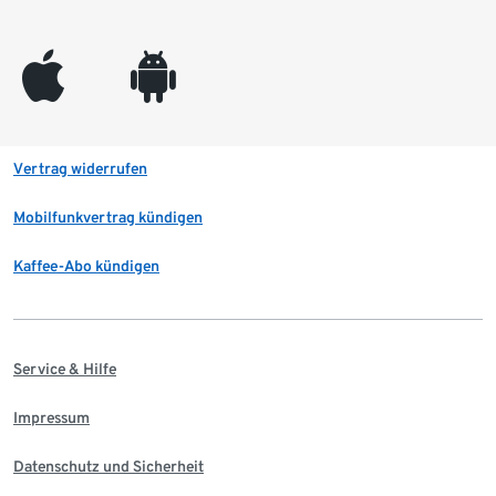
appleinc
android
Vertrag widerrufen
Mobilfunkvertrag kündigen
Kaffee-Abo kündigen
Service & Hilfe
Impressum
Datenschutz und Sicherheit