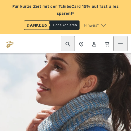
Für kurze Zeit mit der TchiboCard 15% auf fast alles
sparen!*
DANKE26
Code kopieren
Hinweis*