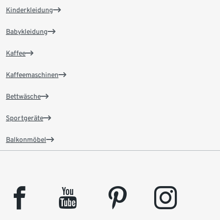
Kinderkleidung
Babykleidung
Kaffee
Kaffeemaschinen
Bettwäsche
Sportgeräte
Balkonmöbel
facebook
youtube
pinterest
instagram