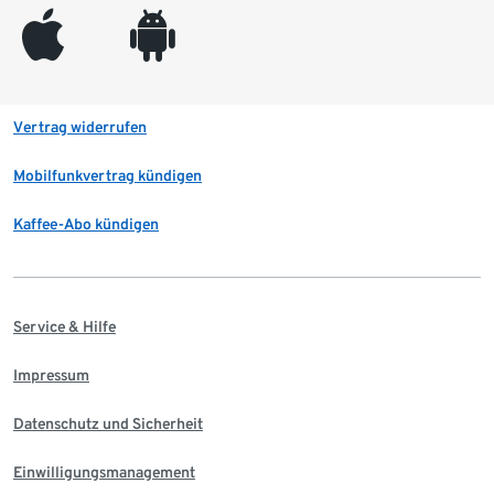
appleinc
android
Vertrag widerrufen
Mobilfunkvertrag kündigen
Kaffee-Abo kündigen
Service & Hilfe
Impressum
Datenschutz und Sicherheit
Einwilligungsmanagement