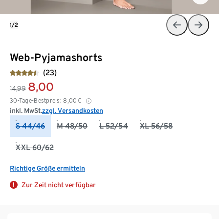
1/2
Web-Pyjamashorts
(23)
8,00
14,99
30-Tage-Bestpreis:
8,00
€
inkl. MwSt.
zzgl. Versandkosten
S 44/46
M 48/50
L 52/54
XL 56/58
XXL 60/62
Richtige Größe ermitteln
Zur Zeit nicht verfügbar