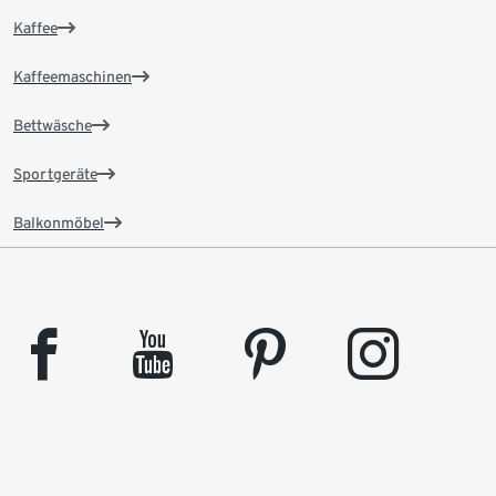
Kaffee
Kaffeemaschinen
Bettwäsche
Sportgeräte
Balkonmöbel
facebook
youtube
pinterest
instagram