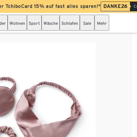
er TchiboCard 15% auf fast alles sparen!*
DANKE26
C
der
Wohnen
Sport
Wäsche
Schlafen
Sale
Mehr