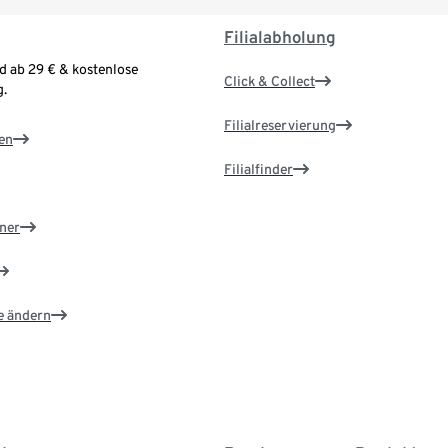
Filialabholung
d ab 29 € & kostenlose
Click & Collect
.
Filialreservierung
en
Filialfinder
ner
e ändern