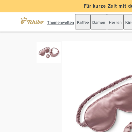
Für kurze Zeit mit d
Themenwelten
Kaffee
Damen
Herren
Kin