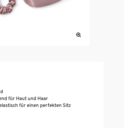
nd
end für Haut und Haar
astisch für einen perfekten Sitz
aare
lugzeug oder im Zug die ideale Unterstützung