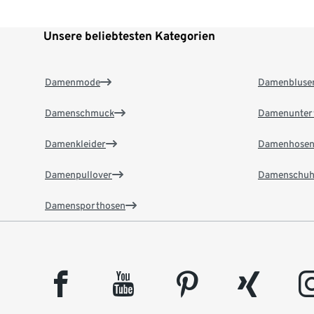
Unsere beliebtesten Kategorien
Damenmode
Damenbluse
Damenschmuck
Damenunter
Damenkleider
Damenhose
Damenpullover
Damenschuh
Damensporthosen
facebook
youtube
pinterest
xing
insta