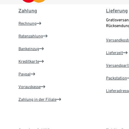
Zahlung
Lieferung
Gratisversan
Rechnung
Rücksendung
Ratenzahlung
Versandkost
Bankeinzug
Lieferzeit
Kreditkarte
Versandpart
Paypal
Packstation
Vorauskasse
Lieferadress
Zahlung in der Filiale