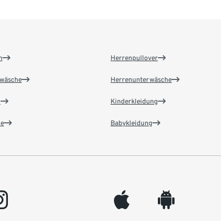
n
Herrenpullover
wäsche
Herrenunterwäsche
n
Kinderkleidung
e
Babykleidung
gram
appleinc
android