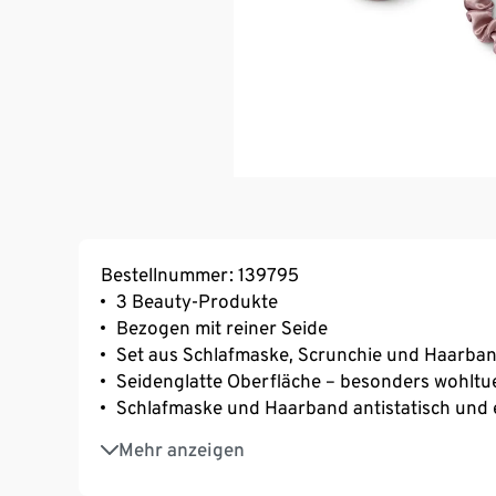
Bestellnummer: 139795
3 Beauty-Produkte
Bezogen mit reiner Seide
Set aus Schlafmaske, Scrunchie und Haarba
Seidenglatte Oberfläche – besonders wohltu
Schlafmaske und Haarband antistatisch und el
Scrunchie zum vielfältigen Frisieren langer H
Mehr anzeigen
Die Schlafmaske bietet auch auf Reisen, im F
für eine erholsame Nacht