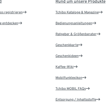
d
Rund um unsere Produkte
os registrieren
Tchibo Kataloge & Magazine
le entdecken
Bedienungsanleitungen
Ratgeber & Größenberater
Geschenkkarte
Geschenkideen
Kaffee-Wiki
Mobilfunklexikon
Tchibo MOBIL FAQs
Entsorgung / Inhaltsstoffe