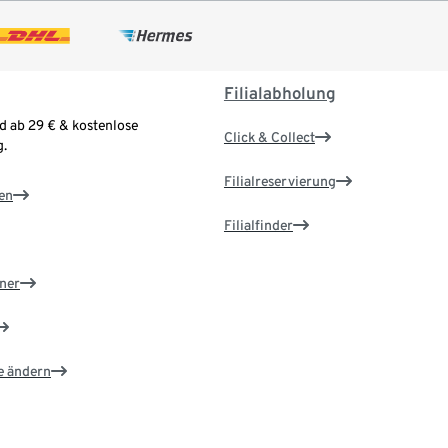
Filialabholung
d ab 29 € & kostenlose
Click & Collect
.
Filialreservierung
en
Filialfinder
ner
e ändern