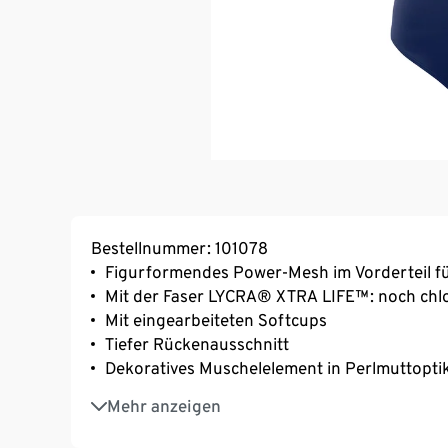
Bestellnummer: 101078
Figurformendes Power-Mesh im Vorderteil fü
Mit der Faser LYCRA® XTRA LIFE™: noch chlo
Mit eingearbeiteten Softcups
Tiefer Rückenausschnitt
Dekoratives Muschelelement in Perlmuttopti
Größenempfehlung: Gr. 38 für die Cups 70 – 
Mehr anzeigen
75 – 85C, Gr. 44 und 46 für die Cups 80 – 90