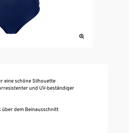
r eine schöne Silhouette
rresistenter und UV-beständiger
k über dem Beinausschnitt
80B, Gr. 40 und 42 für die Cups 75 – 85B und
 C und 80 – 90 D