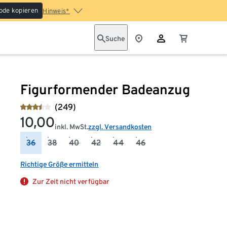
ode kopieren
Hinweis*
Suche
Figurformender Badeanzug
(249)
10,00
inkl. MwSt.
zzgl. Versandkosten
36
38
40
42
44
46
Richtige Größe ermitteln
Zur Zeit nicht verfügbar