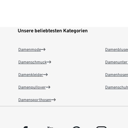
Unsere beliebtesten Kategorien
Damenmode
Damenbluse
Damenschmuck
Damenunter
Damenkleider
Damenhose
Damenpullover
Damenschuh
Damensporthosen