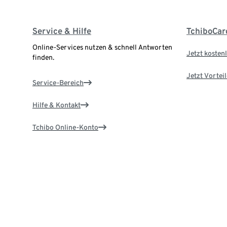
Service & Hilfe
TchiboCar
Online-Services nutzen & schnell Antworten
Jetzt kostenl
finden.
Jetzt Vortei
Service-Bereich
Hilfe & Kontakt
Tchibo Online-Konto