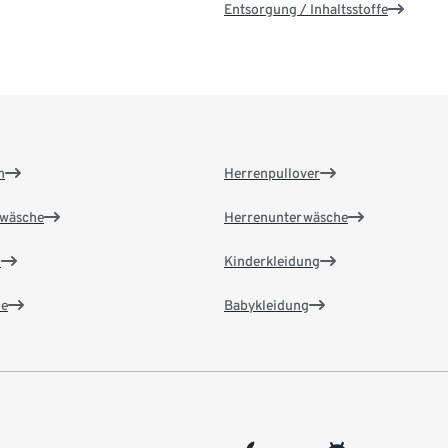
Entsorgung / Inhaltsstoffe
n
Herrenpullover
wäsche
Herrenunterwäsche
n
Kinderkleidung
e
Babykleidung