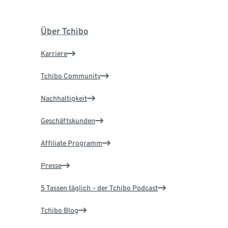
Über Tchibo
Karriere
Tchibo Community
Nachhaltigkeit
Geschäftskunden
Affiliate Programm
Presse
5 Tassen täglich – der Tchibo Podcast
Tchibo Blog