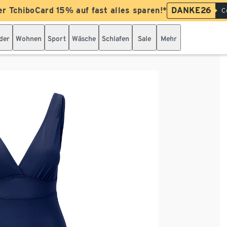
er TchiboCard 15% auf fast alles sparen!*
DANKE26
C
der
Wohnen
Sport
Wäsche
Schlafen
Sale
Mehr