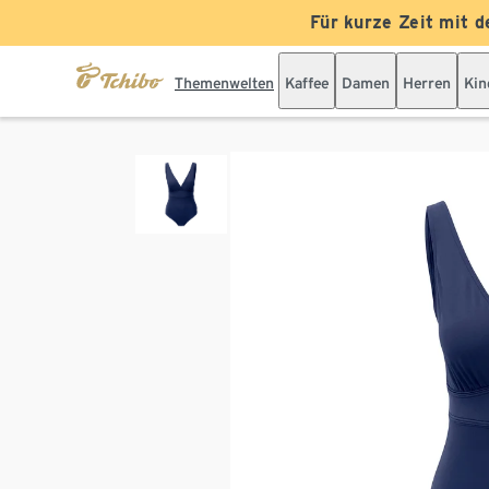
Für kurze Zeit mit d
Themenwelten
Kaffee
Damen
Herren
Kin