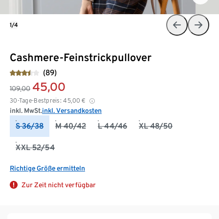
1/4
Cashmere-Feinstrickpullover
(89)
45,00
109,00
30-Tage-Bestpreis:
45,00
€
inkl. MwSt.
inkl. Versandkosten
S 36/38
M 40/42
L 44/46
XL 48/50
XXL 52/54
Richtige Größe ermitteln
Zur Zeit nicht verfügbar