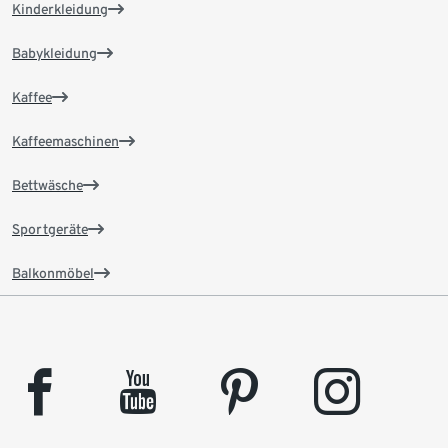
Kinderkleidung
Babykleidung
Kaffee
Kaffeemaschinen
Bettwäsche
Sportgeräte
Balkonmöbel
facebook
youtube
pinterest
instagram