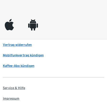
appleinc
android
Vertrag widerrufen
Mobilfunkvertrag kündigen
Kaffee-Abo kündigen
Service & Hilfe
Impressum