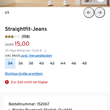
1/3
Straightfit-Jeans
(158)
15,00
24,99
30-Tage-Bestpreis:
15,00
€
inkl. MwSt.
zzgl. Versandkosten
34
36
38
40
42
44
46
48
Richtige Größe ermitteln
Zur Zeit nicht verfügbar
Bestellnummer: 152067
Weiche Baumwoll-Stretch-Qualität