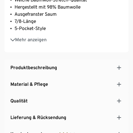
Hergestellt mit 98% Baumwolle
Ausgefranster Saum
7/8-Länge
5-Pocket-Style
Bund mit Knopf, Reißverschluss und
Mehr anzeigen
Gürtelschlaufen
Mit Elasthan: formbeständig, perfekter Sitz, hoher
Tragekomfort
Produktbeschreibung
Material & Pflege
Qualität
Lieferung & Rücksendung