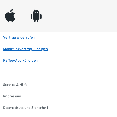
appleinc
android
Vertrag widerrufen
Mobilfunkvertrag kündigen
Kaffee-Abo kündigen
Service & Hilfe
Impressum
Datenschutz und Sicherheit