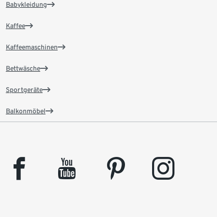
Babykleidung
Kaffee
Kaffeemaschinen
Bettwäsche
Sportgeräte
Balkonmöbel
facebook
youtube
pinterest
instagram