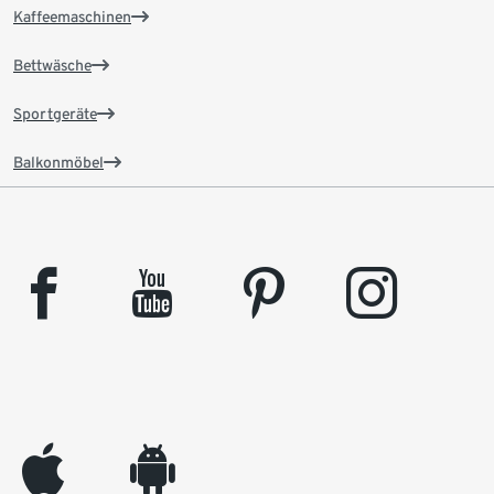
Kaffeemaschinen
Bettwäsche
Sportgeräte
Balkonmöbel
facebook
youtube
pinterest
instagram
appleinc
android