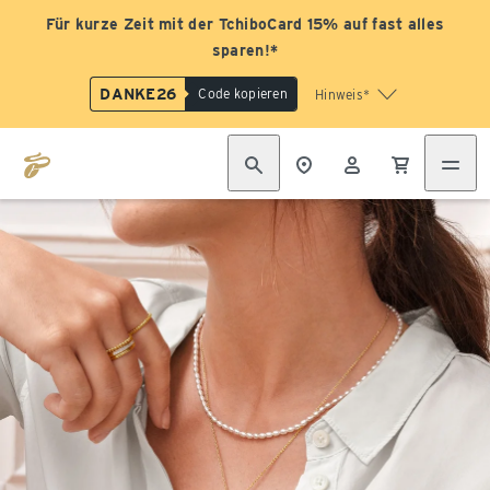
Für kurze Zeit mit der TchiboCard 15% auf fast alles
sparen!*
DANKE26
Code kopieren
Hinweis*