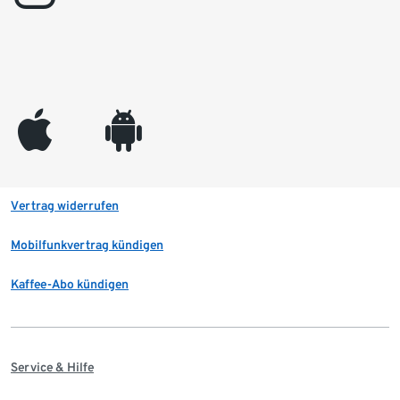
appleinc
android
Vertrag widerrufen
Mobilfunkvertrag kündigen
Kaffee-Abo kündigen
Service & Hilfe