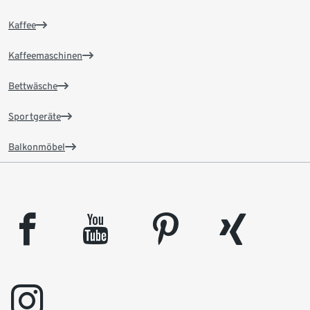
Kaffee
Kaffeemaschinen
Bettwäsche
Sportgeräte
Balkonmöbel
facebook
youtube
pinterest
xing
instagram