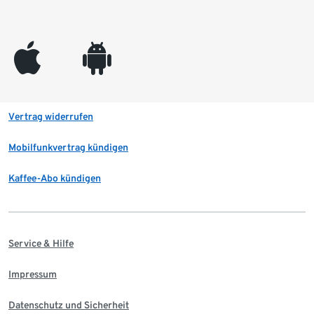
appleinc
android
Vertrag widerrufen
Mobilfunkvertrag kündigen
Kaffee-Abo kündigen
Service & Hilfe
Impressum
Datenschutz und Sicherheit