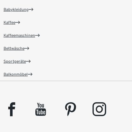
Babykleidung
Kaffee
Kaffeemaschinen
Bettwäsche
Sportgeräte
Balkonmöbel
facebook
youtube
pinterest
instagram