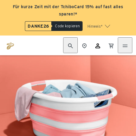
Für kurze Zeit mit der TchiboCard 15% auf fast alles
sparen!*
DANKE26
Code kopieren
Hinweis*