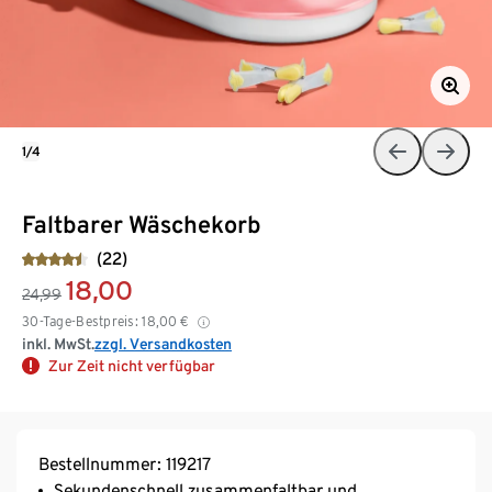
1/4
Faltbarer Wäschekorb
(22)
18,00
24,99
30-Tage-Bestpreis:
18,00
€
inkl. MwSt.
zzgl. Versandkosten
Zur Zeit nicht verfügbar
Bestellnummer: 119217
Sekundenschnell zusammenfaltbar und