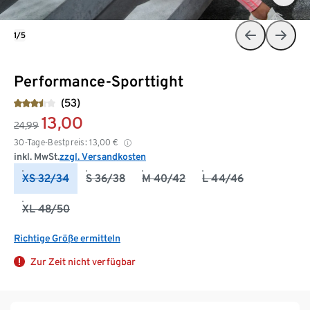
1/5
Performance-Sporttight
(53)
13,00
24,99
30-Tage-Bestpreis:
13,00
€
inkl. MwSt.
zzgl. Versandkosten
XS 32/34
S 36/38
M 40/42
L 44/46
XL 48/50
Richtige Größe ermitteln
Zur Zeit nicht verfügbar