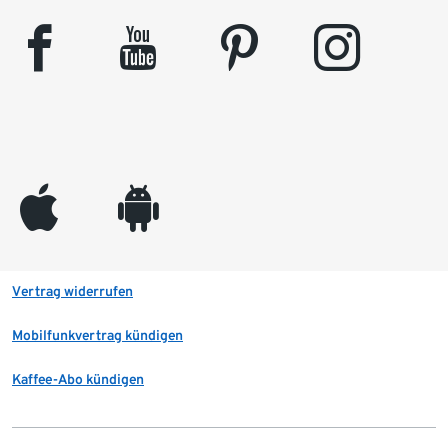
facebook
youtube
pinterest
instagram
appleinc
android
Vertrag widerrufen
Mobilfunkvertrag kündigen
Kaffee-Abo kündigen