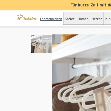
Für kurze Zeit mit d
Themenwelten
Kaffee
Damen
Herren
Kin