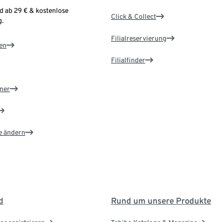
d ab 29 € & kostenlose
Click & Collect
.
Filialreservierung
en
Filialfinder
ner
e ändern
d
Rund um unsere Produkte