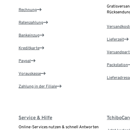
Gratisversan
Rechnung
Rücksendung
Ratenzahlung
Versandkost
Bankeinzug
Lieferzeit
Kreditkarte
Versandpart
Paypal
Packstation
Vorauskasse
Lieferadress
Zahlung in der Filiale
Service & Hilfe
TchiboCar
Online-Services nutzen & schnell Antworten