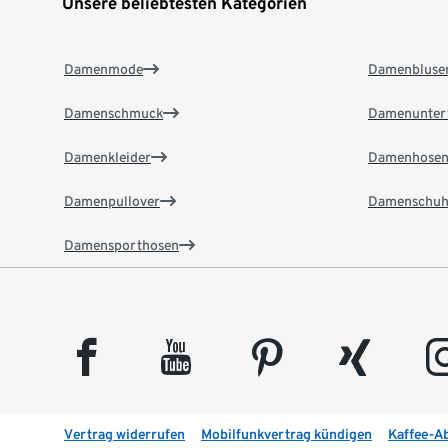
Unsere beliebtesten Kategorien
Damenmode
Damenbluse
Damenschmuck
Damenunter
Damenkleider
Damenhose
Damenpullover
Damenschuh
Damensporthosen
facebook
youtube
pinterest
xing
insta
Vertrag widerrufen
Mobilfunkvertrag kündigen
Kaffee-A