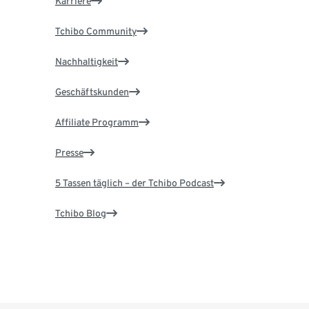
Karriere
Tchibo Community
Nachhaltigkeit
Geschäftskunden
Affiliate Programm
Presse
5 Tassen täglich – der Tchibo Podcast
Tchibo Blog