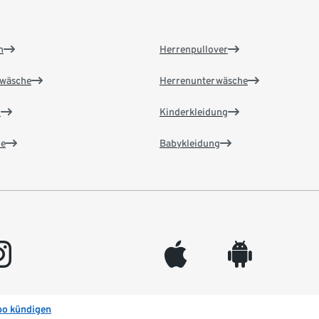
n
Herrenpullover
wäsche
Herrenunterwäsche
n
Kinderkleidung
e
Babykleidung
gram
appleinc
android
bo kündigen