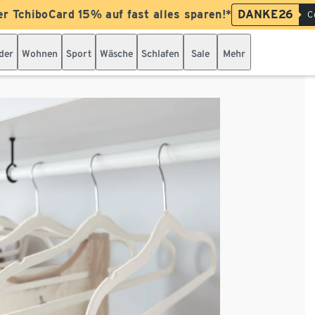
er TchiboCard 15% auf fast alles sparen!*
DANKE26
C
der
Wohnen
Sport
Wäsche
Schlafen
Sale
Mehr