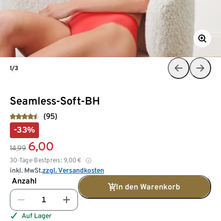
1/3
Seamless-Soft-BH
(95)
-33%
6,00
14,99
30-Tage-Bestpreis:
9,00
€
inkl. MwSt.
zzgl. Versandkosten
Anzahl
In den Warenkorb
Auf Lager