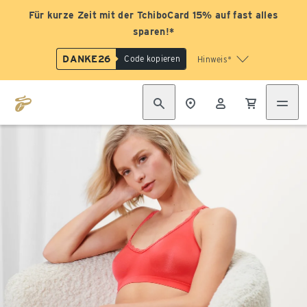
Für kurze Zeit mit der TchiboCard 15% auf fast alles
sparen!*
DANKE26
Code kopieren
Hinweis*