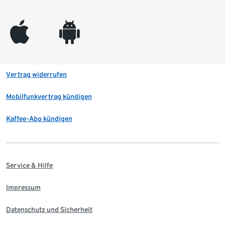
appleinc
android
Vertrag widerrufen
Mobilfunkvertrag kündigen
Kaffee-Abo kündigen
Service & Hilfe
Impressum
Datenschutz und Sicherheit