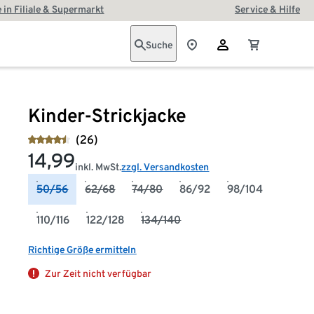
 in Filiale & Supermarkt
Service & Hilfe
Suche
Kinder-Strickjacke
(26)
14,99
inkl. MwSt.
zzgl. Versandkosten
50/56
62/68
74/80
86/92
98/104
110/116
122/128
134/140
Richtige Größe ermitteln
Zur Zeit nicht verfügbar