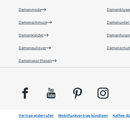
Damenmode
Damenbluse
Damenschmuck
Damenunter
Damenkleider
Damenhose
Damenpullover
Damenschuh
Damensporthosen
facebook
youtube
pinterest
instagram
Vertrag widerrufen
Mobilfunkvertrag kündigen
Kaffee-A