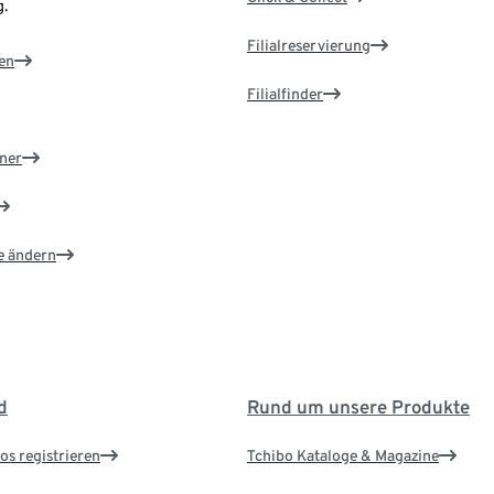
.
Filialreservierung
en
Filialfinder
ner
e ändern
d
Rund um unsere Produkte
os registrieren
Tchibo Kataloge & Magazine