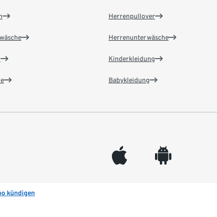
n
Herrenpullover
wäsche
Herrenunterwäsche
n
Kinderkleidung
e
Babykleidung
appleinc
android
bo kündigen