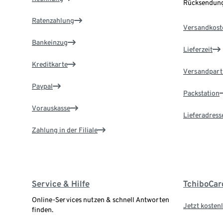
Rücksendung
Ratenzahlung
Versandkost
Bankeinzug
Lieferzeit
Kreditkarte
Versandpart
Paypal
Packstation
Vorauskasse
Lieferadress
Zahlung in der Filiale
Service & Hilfe
TchiboCar
Online-Services nutzen & schnell Antworten
Jetzt kostenl
finden.