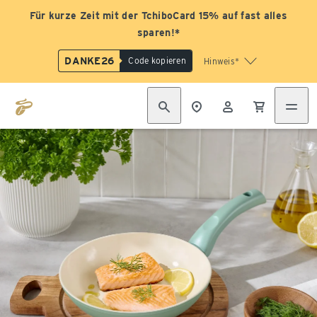
Für kurze Zeit mit der TchiboCard 15% auf fast alles
sparen!*
DANKE26
Code kopieren
Hinweis*