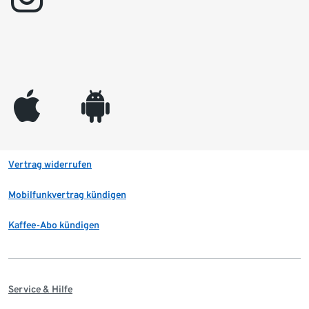
appleinc
android
Vertrag widerrufen
Mobilfunkvertrag kündigen
Kaffee-Abo kündigen
Service & Hilfe