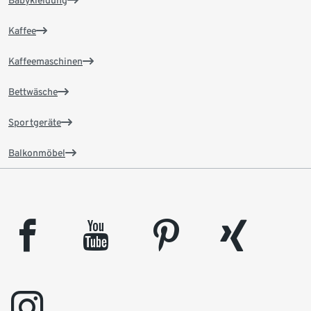
Babykleidung
Kaffee
Kaffeemaschinen
Bettwäsche
Sportgeräte
Balkonmöbel
facebook
youtube
pinterest
xing
instagram