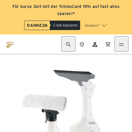
Für kurze Zeit mit der TchiboCard 15% auf fast alles
sparen!*
DANKE26
Code kopieren
Hinweis*