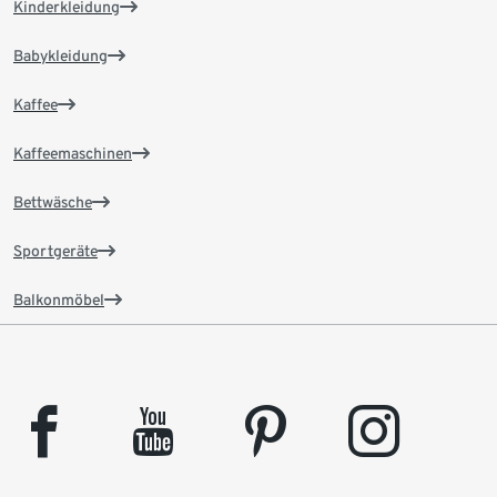
Kinderkleidung
Babykleidung
Kaffee
Kaffeemaschinen
Bettwäsche
Sportgeräte
Balkonmöbel
facebook
youtube
pinterest
instagram