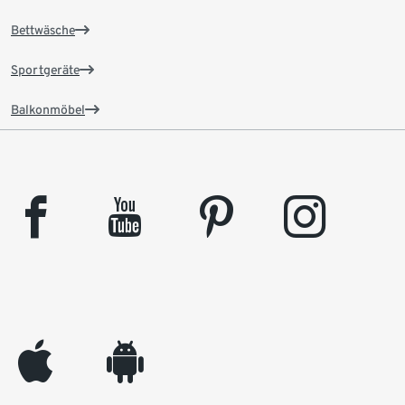
Bettwäsche
Sportgeräte
Balkonmöbel
facebook
youtube
pinterest
instagram
appleinc
android