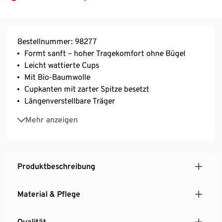
Bestellnummer: 98277
Formt sanft – hoher Tragekomfort ohne Bügel
Leicht wattierte Cups
Mit Bio-Baumwolle
Cupkanten mit zarter Spitze besetzt
Längenverstellbare Träger
3-fach verstellbarer SoftSeal®-Häkchenverschluss
Mehr anzeigen
Mit Elasthan: formbeständig, perfekter Sitz, hoher
Tragekomfort
Mit dekorativer Wäscheschleife
Produktbeschreibung
Material & Pflege
Qualität