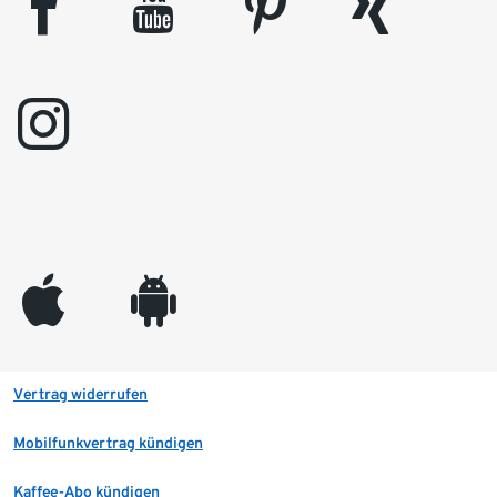
facebook
youtube
pinterest
xing
instagram
appleinc
android
Vertrag widerrufen
Mobilfunkvertrag kündigen
Kaffee-Abo kündigen