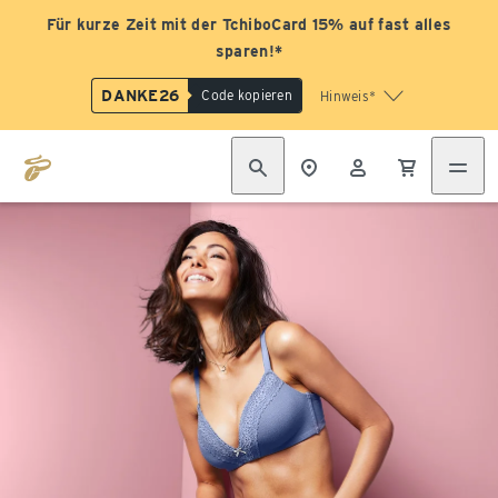
Für kurze Zeit mit der TchiboCard 15% auf fast alles
sparen!*
DANKE26
Code kopieren
Hinweis*