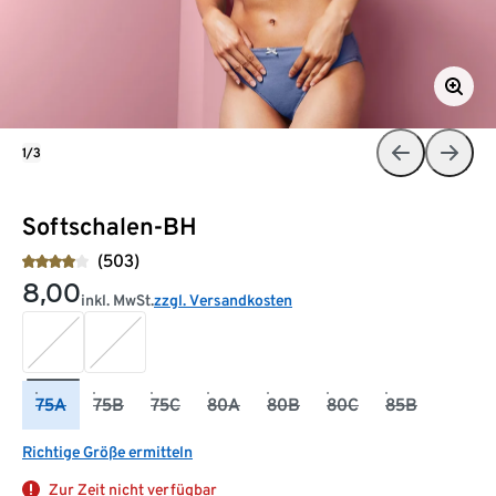
1/3
Softschalen-BH
(503)
8,00
inkl. MwSt.
zzgl. Versandkosten
75A
75B
75C
80A
80B
80C
85B
Richtige Größe ermitteln
Zur Zeit nicht verfügbar