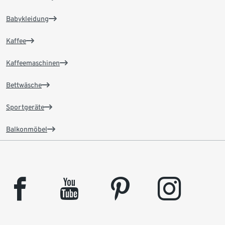
Babykleidung
Kaffee
Kaffeemaschinen
Bettwäsche
Sportgeräte
Balkonmöbel
facebook
youtube
pinterest
instagram