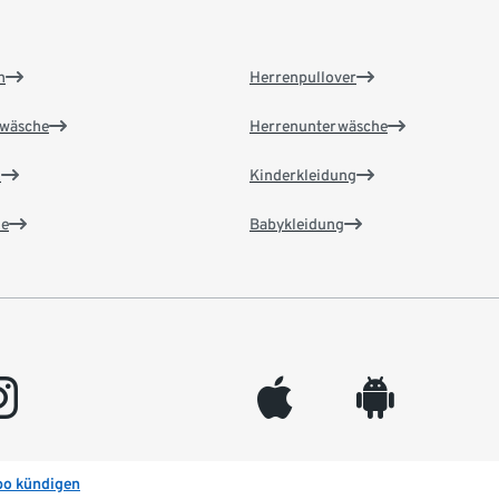
n
Herrenpullover
wäsche
Herrenunterwäsche
n
Kinderkleidung
e
Babykleidung
gram
appleinc
android
bo kündigen