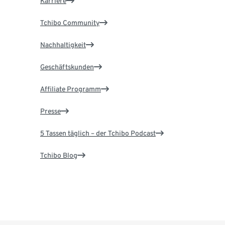
Karriere
Tchibo Community
Nachhaltigkeit
Geschäftskunden
Affiliate Programm
Presse
5 Tassen täglich – der Tchibo Podcast
Tchibo Blog