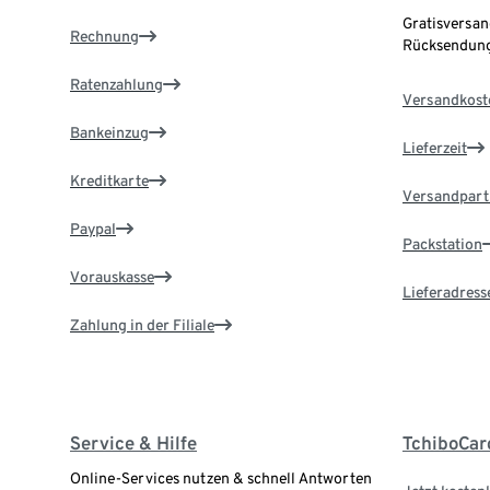
Gratisversan
Rechnung
Rücksendung
Ratenzahlung
Versandkost
Bankeinzug
Lieferzeit
Kreditkarte
Versandpart
Paypal
Packstation
Vorauskasse
Lieferadress
Zahlung in der Filiale
Service & Hilfe
TchiboCar
Online-Services nutzen & schnell Antworten