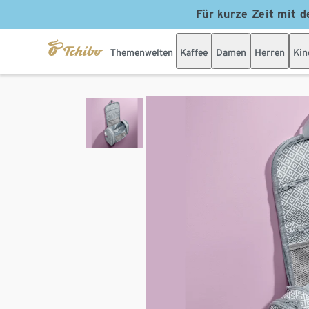
Für kurze Zeit mit d
Themenwelten
Kaffee
Damen
Herren
Kin