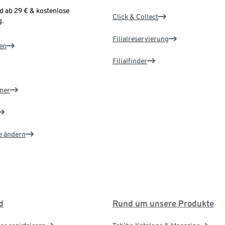
d ab 29 € & kostenlose
Click & Collect
.
Filialreservierung
en
Filialfinder
ner
e ändern
d
Rund um unsere Produkte