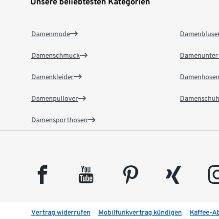
Unsere beliebtesten Kategorien
Damenmode
Damenbluse
Damenschmuck
Damenunter
Damenkleider
Damenhose
Damenpullover
Damenschuh
Damensporthosen
facebook
youtube
pinterest
xing
insta
Vertrag widerrufen
Mobilfunkvertrag kündigen
Kaffee-A