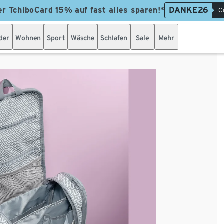
er TchiboCard 15% auf fast alles sparen!*
DANKE26
C
der
Wohnen
Sport
Wäsche
Schlafen
Sale
Mehr