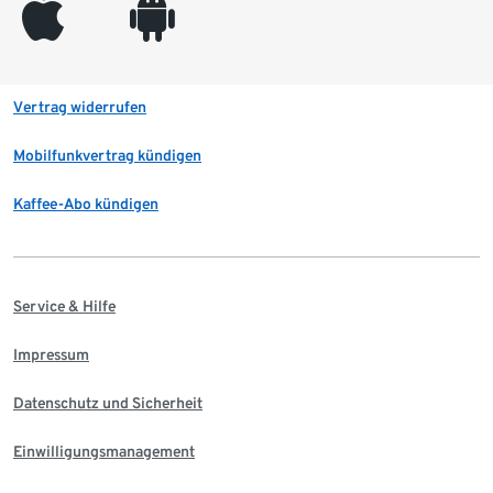
appleinc
android
Vertrag widerrufen
Mobilfunkvertrag kündigen
Kaffee-Abo kündigen
Service & Hilfe
Impressum
Datenschutz und Sicherheit
Einwilligungsmanagement