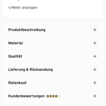
Getrennter Stauraum: oberes Fach mit Mittelwand
Mehr anzeigen
Abriebfeste und höhenverstellbare
Kunststoffbodenschoner sorgen für sicheren Stand
Hochwertige Verarbeitung mit strapazierfähigen
und stoßfesten Kunststoffkanten – besonders
Produktbeschreibung
langlebig
MADE IN GERMANY
Material
Qualität
Lieferung & Rücksendung
Ratenkauf
Kundenbewertungen