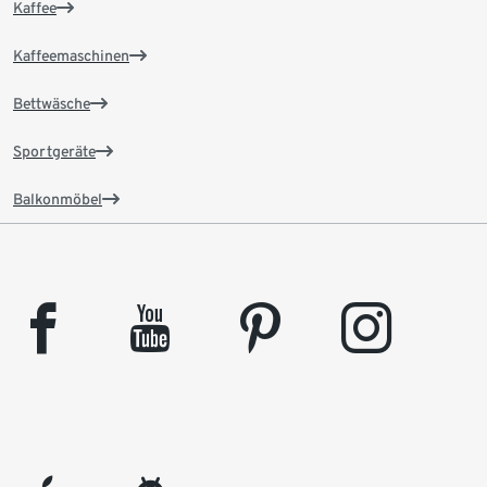
Kaffee
Kaffeemaschinen
Bettwäsche
Sportgeräte
Balkonmöbel
facebook
youtube
pinterest
instagram