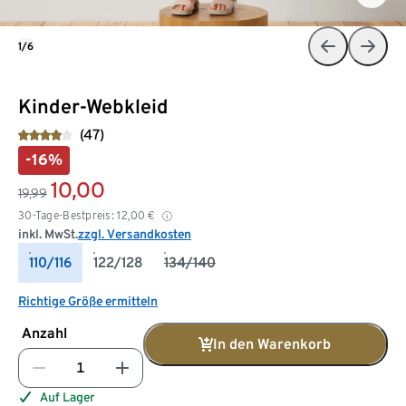
1/6
Kinder-Webkleid
(47)
-16%
10,00
19,99
30-Tage-Bestpreis:
12,00
€
inkl. MwSt.
zzgl. Versandkosten
110/116
122/128
134/140
Richtige Größe ermitteln
Anzahl
In den Warenkorb
Auf Lager