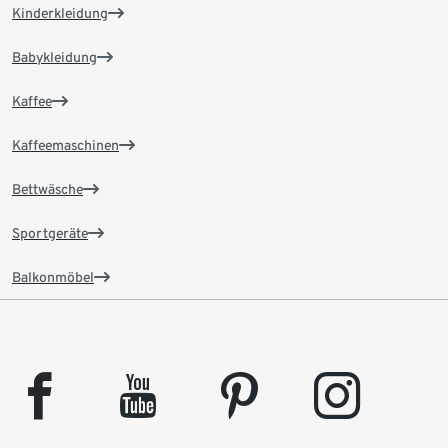
Kinderkleidung
Babykleidung
Kaffee
Kaffeemaschinen
Bettwäsche
Sportgeräte
Balkonmöbel
facebook
youtube
pinterest
instagram