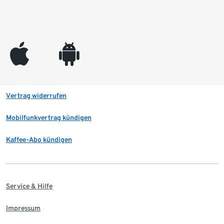
appleinc
android
Vertrag widerrufen
Mobilfunkvertrag kündigen
Kaffee-Abo kündigen
Service & Hilfe
Impressum