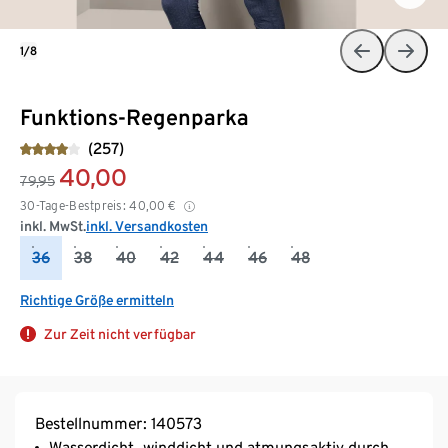
1/8
Funktions-Regenparka
(257)
40,00
79,95
30-Tage-Bestpreis:
40,00
€
inkl. MwSt.
inkl. Versandkosten
36
38
40
42
44
46
48
Richtige Größe ermitteln
Zur Zeit nicht verfügbar
Bestellnummer: 140573
Wasserdicht, winddicht und atmungsaktiv durch