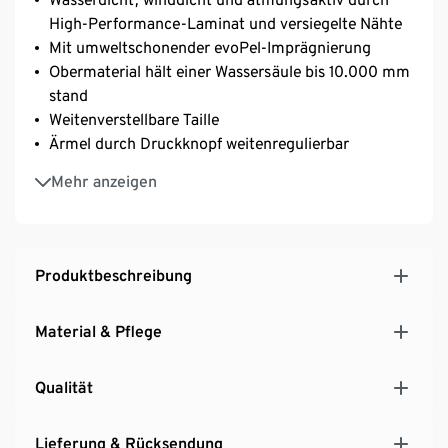
High-Performance-Laminat und versiegelte Nähte
Mit umweltschonender evoPel-Imprägnierung
Obermaterial hält einer Wassersäule bis 10.000 mm
stand
Weitenverstellbare Taille
Ärmel durch Druckknopf weitenregulierbar
2 aufgesetzte Taschen mit Druckknöpfen
Mehr anzeigen
Kapuze mit Schirm
2 seitliche Reißverschlusstaschen im Brustbereich
Verdeckter, wasserdichter Reißverschluss
2 Innentaschen
Produktbeschreibung
Bequeme Damenjacke für einen sportlich-eleganten
Look
Material & Pflege
Mit angenehm weichem Taffetafutter für hohen
Tragekomfort
Qualität
Reflektierende Elemente
Linke Tasche mit Silikon-Badge
2-Wege-Reißverschluss für optimale
Lieferung & Rücksendung