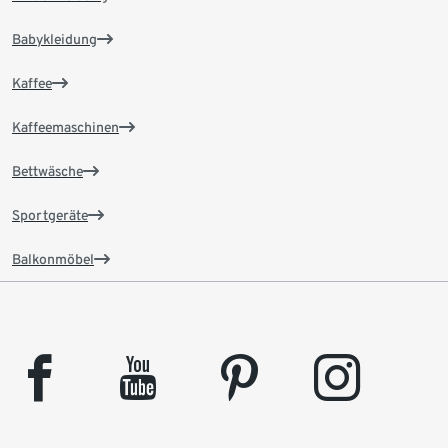
Babykleidung
Kaffee
Kaffeemaschinen
Bettwäsche
Sportgeräte
Balkonmöbel
facebook
youtube
pinterest
instagram