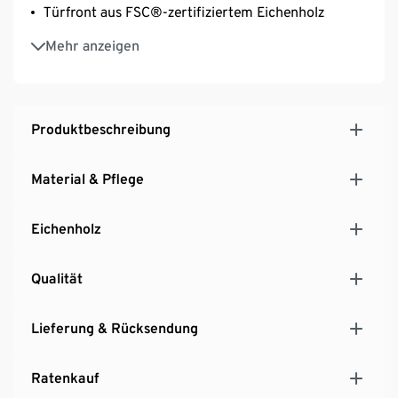
Türfront aus FSC®-zertifiziertem Eichenholz
Korpus aus FSC®-zertifizierter Holzwerkstoffplatte
Mehr anzeigen
mit FSC®-zertifiziertem Eichenfurnier
Korpus ist vormontiert, Tür zur einfachen
Selbstmontage
Set kommt ohne Ablaufgarnitur und Armatur
Produktbeschreibung
Material & Pflege
Eichenholz
Qualität
Lieferung & Rücksendung
Ratenkauf