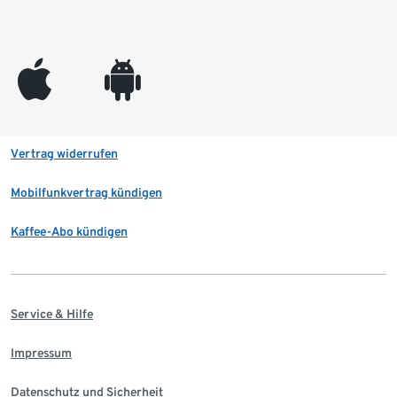
appleinc
android
Vertrag widerrufen
Mobilfunkvertrag kündigen
Kaffee-Abo kündigen
Service & Hilfe
Impressum
Datenschutz und Sicherheit