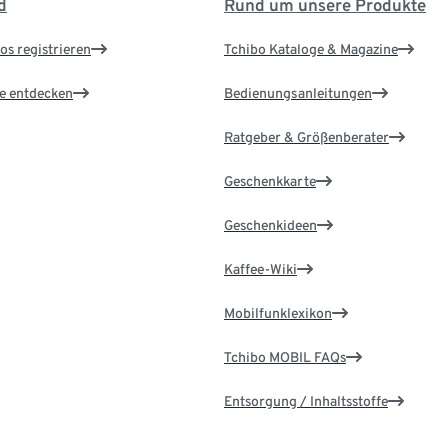
d
Rund um unsere Produkte
os registrieren
Tchibo Kataloge & Magazine
le entdecken
Bedienungsanleitungen
Ratgeber & Größenberater
Geschenkkarte
Geschenkideen
Kaffee-Wiki
Mobilfunklexikon
Tchibo MOBIL FAQs
Entsorgung / Inhaltsstoffe