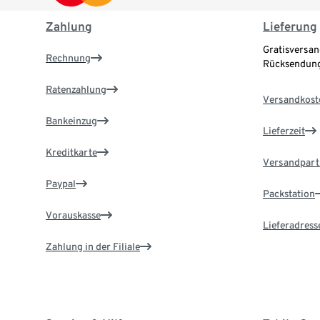
Zahlung
Lieferung
Gratisversan
Rechnung
Rücksendung
Ratenzahlung
Versandkost
Bankeinzug
Lieferzeit
Kreditkarte
Versandpart
Paypal
Packstation
Vorauskasse
Lieferadress
Zahlung in der Filiale