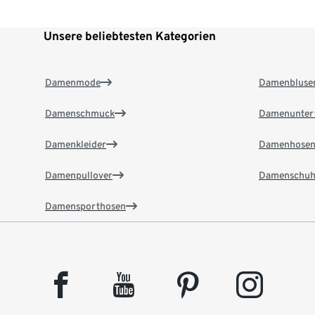
Unsere beliebtesten Kategorien
Damenmode
Damenbluse
Damenschmuck
Damenunter
Damenkleider
Damenhose
Damenpullover
Damenschuh
Damensporthosen
facebook
youtube
pinterest
instagram