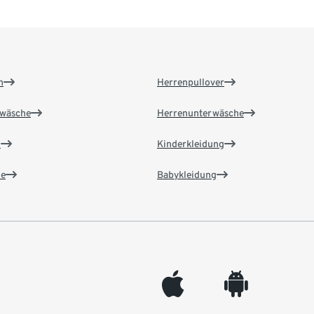
n
Herrenpullover
wäsche
Herrenunterwäsche
n
Kinderkleidung
e
Babykleidung
appleinc
android