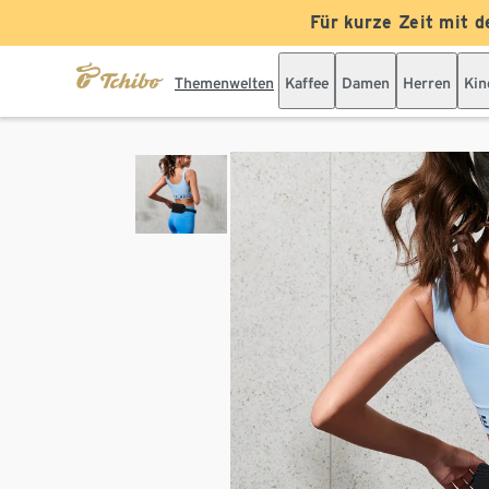
Für kurze Zeit mit d
Themenwelten
Kaffee
Damen
Herren
Kin