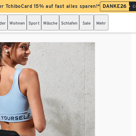
er TchiboCard 15% auf fast alles sparen!*
DANKE26
C
der
Wohnen
Sport
Wäsche
Schlafen
Sale
Mehr