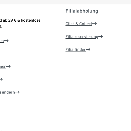
Filialabholung
d ab 29 € & kostenlose
Click & Collect
.
Filialreservierung
en
Filialfinder
ner
e ändern