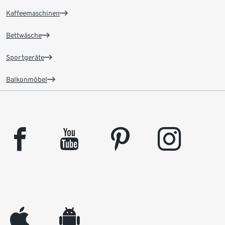
Kaffeemaschinen
Bettwäsche
Sportgeräte
Balkonmöbel
facebook
youtube
pinterest
instagram
appleinc
android