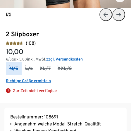
1/2
2 Slipboxer
(108)
10,00
inkl. MwSt.
zzgl. Versandkosten
€/Stück
5,00
M/5
L/6
XL/7
XXL/8
Richtige Größe ermitteln
Zur Zeit nicht verfügbar
Bestellnummer: 108691
Angenehm weiche Modal-Stretch-Qualität
Weicher, flacher Komfortbund