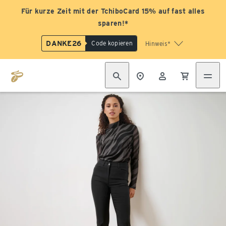
Für kurze Zeit mit der TchiboCard 15% auf fast alles
sparen!*
DANKE26
Code kopieren
Hinweis*