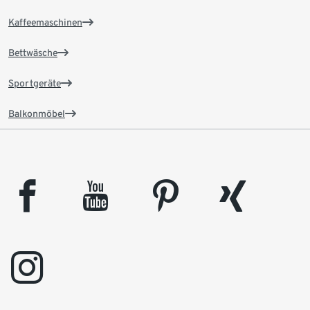
Kaffeemaschinen
Bettwäsche
Sportgeräte
Balkonmöbel
facebook
youtube
pinterest
xing
instagram