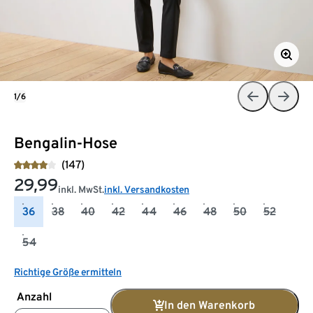
1/6
Bengalin-Hose
(147)
29,99
inkl. MwSt.
inkl. Versandkosten
36
38
40
42
44
46
48
50
52
54
Richtige Größe ermitteln
Anzahl
In den Warenkorb