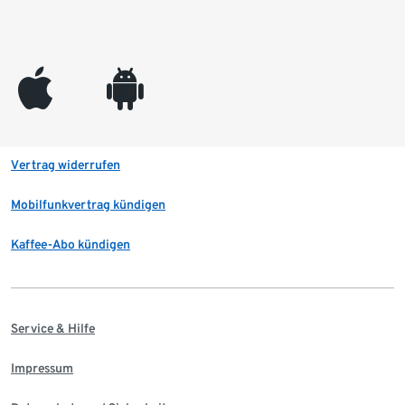
appleinc
android
Vertrag widerrufen
Mobilfunkvertrag kündigen
Kaffee-Abo kündigen
Service & Hilfe
Impressum