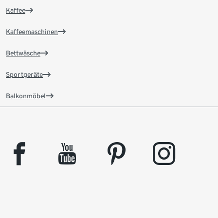
Kaffee
Kaffeemaschinen
Bettwäsche
Sportgeräte
Balkonmöbel
facebook
youtube
pinterest
instagram