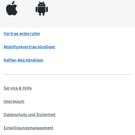
appleinc
android
Vertrag widerrufen
Mobilfunkvertrag kündigen
Kaffee-Abo kündigen
Service & Hilfe
Impressum
Datenschutz und Sicherheit
Einwilligungsmanagement