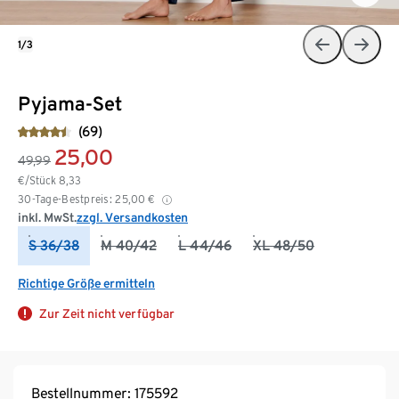
1/3
Pyjama-Set
(69)
25,00
49,99
€/Stück
8,33
30-Tage-Bestpreis:
25,00
€
inkl. MwSt.
zzgl. Versandkosten
S 36/38
M 40/42
L 44/46
XL 48/50
Richtige Größe ermitteln
Zur Zeit nicht verfügbar
Bestellnummer: 175592