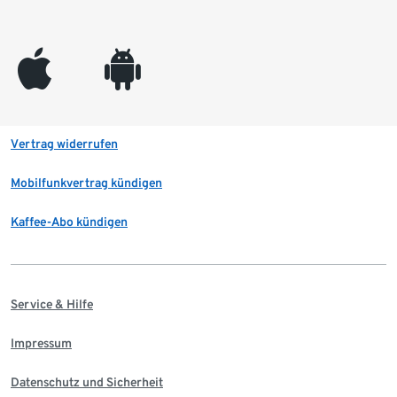
appleinc
android
Vertrag widerrufen
Mobilfunkvertrag kündigen
Kaffee-Abo kündigen
Service & Hilfe
Impressum
Datenschutz und Sicherheit