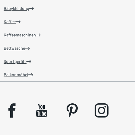
Babykleidung
Kaffee
Kaffeemaschinen
Bettwäsche
Sportgeräte
Balkonmöbel
facebook
youtube
pinterest
instagram