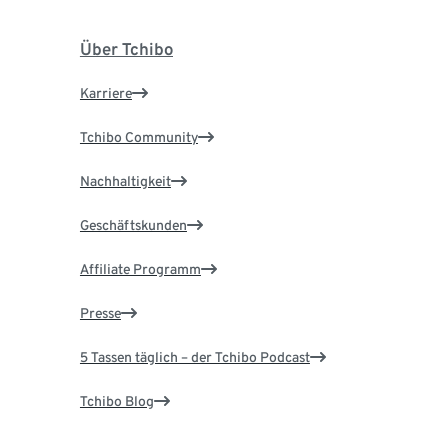
Über Tchibo
Karriere
Tchibo Community
Nachhaltigkeit
Geschäftskunden
Affiliate Programm
Presse
5 Tassen täglich – der Tchibo Podcast
Tchibo Blog