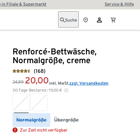
 in Filiale & Supermarkt
Service & Hilfe
Suche
Renforcé-Bettwäsche,
Normalgröße, creme
(168)
20,00
24,99
inkl. MwSt.
zzgl. Versandkosten
30-Tage-Bestpreis:
19,00
€
Normalgröße
Übergröße
Zur Zeit nicht verfügbar