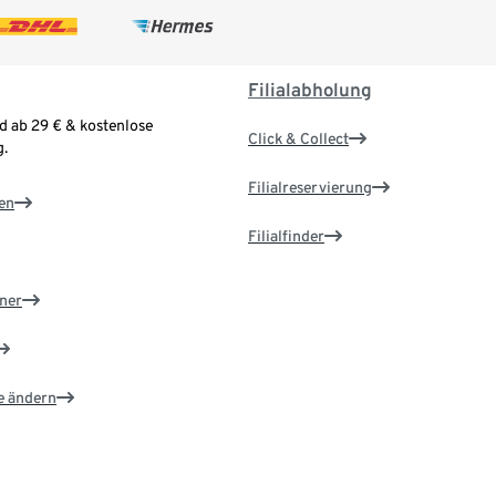
Filialabholung
d ab 29 € & kostenlose
Click & Collect
.
Filialreservierung
en
Filialfinder
ner
e ändern