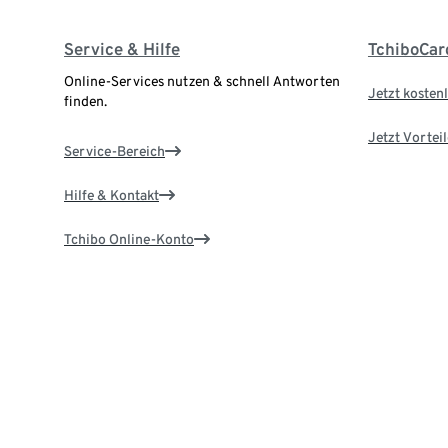
Service & Hilfe
TchiboCar
Online-Services nutzen & schnell Antworten
Jetzt kostenl
finden.
Jetzt Vortei
Service-Bereich
Hilfe & Kontakt
Tchibo Online-Konto