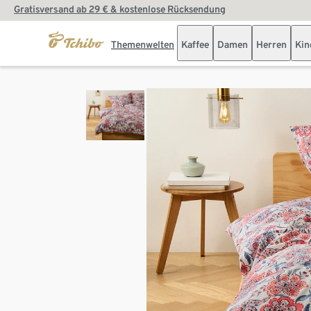
Gratisversand ab 29 € & kostenlose Rücksendung
Themenwelten
Kaffee
Damen
Herren
Kin