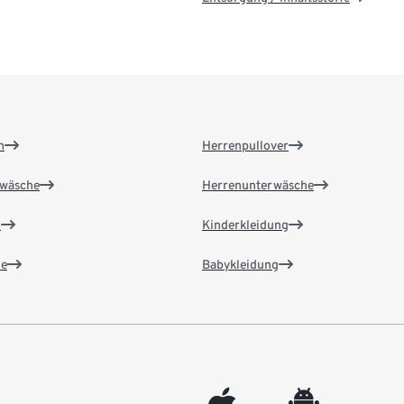
n
Herrenpullover
wäsche
Herrenunterwäsche
n
Kinderkleidung
e
Babykleidung