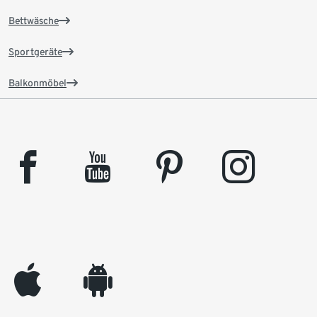
Bettwäsche
Sportgeräte
Balkonmöbel
facebook
youtube
pinterest
instagram
appleinc
android