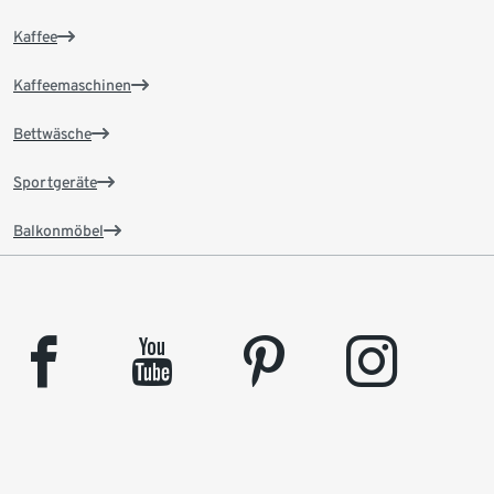
Kaffee
Kaffeemaschinen
Bettwäsche
Sportgeräte
Balkonmöbel
facebook
youtube
pinterest
instagram