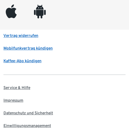
appleinc
android
Vertrag widerrufen
Mobilfunkvertrag kündigen
Kaffee-Abo kündigen
Service & Hilfe
Impressum
Datenschutz und Sicherheit
Einwilligungsmanagement