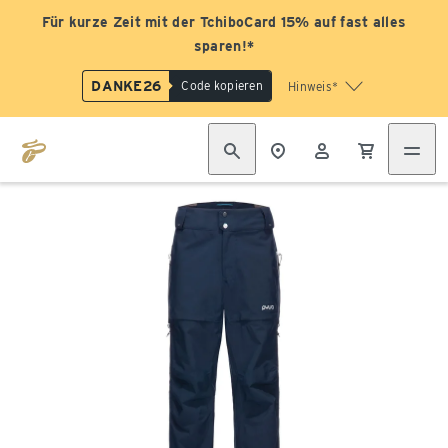
Für kurze Zeit mit der TchiboCard 15% auf fast alles
sparen!*
DANKE26
Code kopieren
Hinweis*