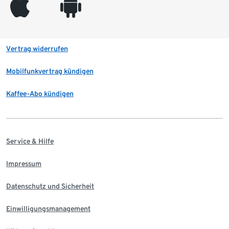
appleinc
android
Vertrag widerrufen
Mobilfunkvertrag kündigen
Kaffee-Abo kündigen
Service & Hilfe
Impressum
Datenschutz und Sicherheit
Einwilligungsmanagement