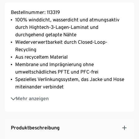
Bestellnummer: 113319
100% winddicht, wasserdicht und atmungsaktiv
durch Hightech-3-Lagen-Laminat und
durchgehend getapte Nähte
Wiederverwertbarkeit durch Closed-Loop-
Recycling
Aus recyceltem Material
Membrane und Imprägnierung ohne
umweltschädliches PFTE und PFC-frei
Spezielles Verlinkungssystem, das Jacke und Hose
miteinander verbindet
Extralanger Ventilationssystem-Reißverschluss für
Mehr anzeigen
verbesserte Atmungsaktivität
Teilbarer, elastischer Schneefang mit LYCRA®
Einsatz und Antirutschband
Weitenregulierbarer Bund
Produktbeschreibung
Anbringungsmöglichkeit für Hosenträger