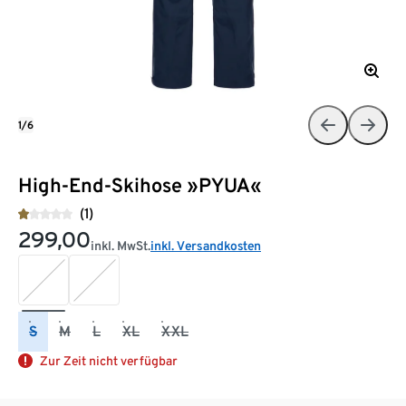
1/6
High-End-Skihose »PYUA«
(1)
299,00
inkl. MwSt.
inkl. Versandkosten
S
M
L
XL
XXL
Zur Zeit nicht verfügbar